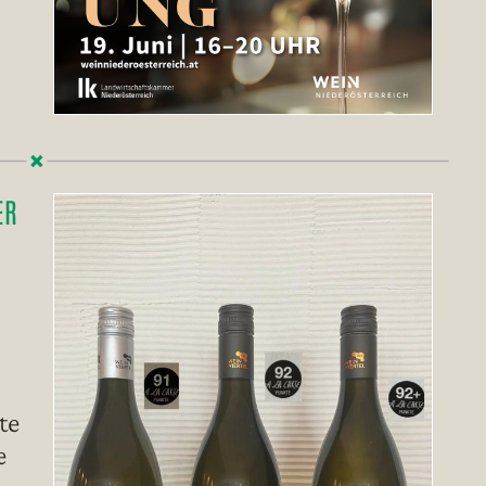
ER
te
e